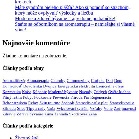
krokoch
Máte syndróm bieleho plášťa? Ako si poradiť so strachom,
ktorý môže ovplyvniť výsledky a liečbu
Moderné a zdravé bývanie – aj v dome po babičke!
Staňte sa odborníkom na aromaterapiu – namiešajte si vlastné
vône!
Najnovšie komentáre
Žiadne komentáre na zobrazenie.
Články podľa témy
Aromadifuzér
Aromaterapia
Choroby
Chromozómy
Chrípka
Deti
Dom
Domácnosť
Dovolenka
Dvojica
Energetická efektivita
Esenciálne oleje
Kozmetika
Krása
Kúpanie
Moderné bývanie
Návody
Oddych
Ovčie kiahne
Pitný režim
Pobyt
Podkrovie
Prevencia
Príroda
Pár
Regenerácia
Rekonštrukcia
Relax
Skin routine
Spánok
Starostlivosť o pleť
Starostlivosť o
záhradu
Stres
Tipy a rady
Vaňa
Vykurovací systém
Vzťahy
Vône
Zaujímavosti
Zdravie
Zdravé bývanie
Zima
Záhrada
Škodcovia
Žena
Články podľa kategórie
Životný štýl