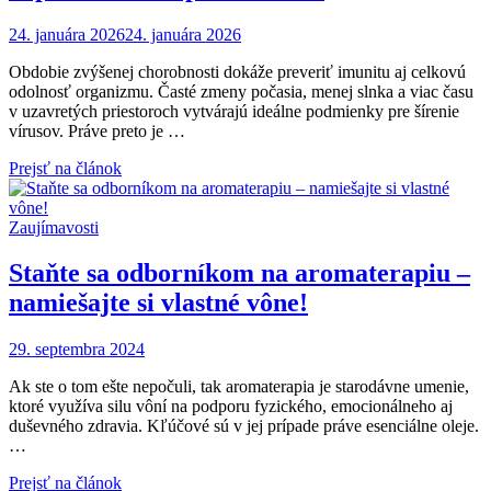
24. januára 2026
24. januára 2026
Obdobie zvýšenej chorobnosti dokáže preveriť imunitu aj celkovú
odolnosť organizmu. Časté zmeny počasia, menej slnka a viac času
v uzavretých priestoroch vytvárajú ideálne podmienky pre šírenie
vírusov. Práve preto je …
Prejsť na článok
Zaujímavosti
Staňte sa odborníkom na aromaterapiu –
namiešajte si vlastné vône!
29. septembra 2024
Ak ste o tom ešte nepočuli, tak aromaterapia je starodávne umenie,
ktoré využíva silu vôní na podporu fyzického, emocionálneho aj
duševného zdravia. Kľúčové sú v jej prípade práve esenciálne oleje.
…
Prejsť na článok