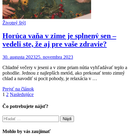
Životný štýl
Horúca vaňa v zime je splnený sen –
vedeli ste, že aj pre vaše zdravie?
30. augusta 2023
25. novembra 2023
Chladné večery v jeseni a v zime priam nútia vyhľadávať teplo a
pohodlie. Jednou z najlepších metód, ako prekonať tento zimný
chlad a navodiť si pocit pohody, je relaxácia v …
Prejsť na článok
Stránkovanie
1
2
Nasledujúce
príspevkov
Čo potrebujete nájsť?
Hľadať:
Mohlo by vás zaujímať