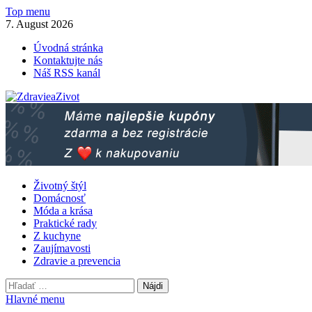
Skip
Top menu
to
7. August 2026
content
Úvodná stránka
Kontaktujte nás
Náš RSS kanál
ZdravieaZivot.sk
Lifestyle magazín pre zdravší život
Životný štýl
Domácnosť
Móda a krása
Praktické rady
Z kuchyne
Zaujímavosti
Zdravie a prevencia
Hľadať:
Hlavné menu