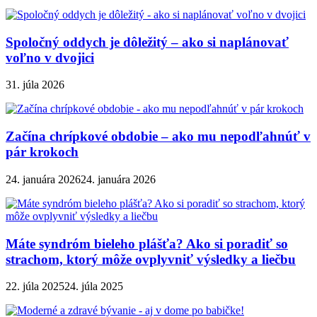
Spoločný oddych je dôležitý – ako si naplánovať
voľno v dvojici
31. júla 2026
Začína chrípkové obdobie – ako mu nepodľahnúť v
pár krokoch
24. januára 2026
24. januára 2026
Máte syndróm bieleho plášťa? Ako si poradiť so
strachom, ktorý môže ovplyvniť výsledky a liečbu
22. júla 2025
24. júla 2025