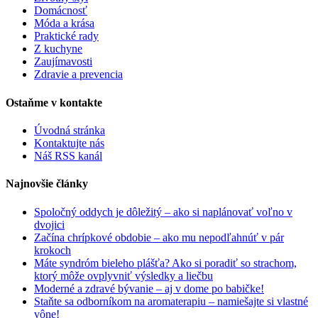
Domácnosť
Móda a krása
Praktické rady
Z kuchyne
Zaujímavosti
Zdravie a prevencia
Ostaňme v kontakte
Úvodná stránka
Kontaktujte nás
Náš RSS kanál
Najnovšie články
Spoločný oddych je dôležitý – ako si naplánovať voľno v
dvojici
Začína chrípkové obdobie – ako mu nepodľahnúť v pár
krokoch
Máte syndróm bieleho plášťa? Ako si poradiť so strachom,
ktorý môže ovplyvniť výsledky a liečbu
Moderné a zdravé bývanie – aj v dome po babičke!
Staňte sa odborníkom na aromaterapiu – namiešajte si vlastné
vône!