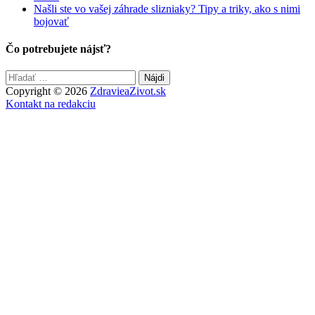
Našli ste vo vašej záhrade slizniaky? Tipy a triky, ako s nimi
bojovať
Čo potrebujete nájsť?
Hľadať:
Copyright © 2026
ZdravieaZivot.sk
Kontakt na redakciu